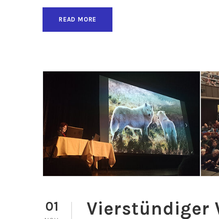
READ MORE
Vierstündiger 
01