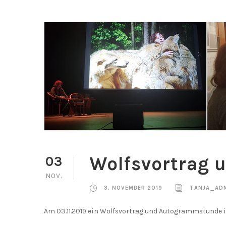
Wolfsvortrag
03
NOV.
3. NOVEMBER 2019
TANJA_AD
Am 03.11.2019 ein Wolfsvortrag und Autogrammstunde i