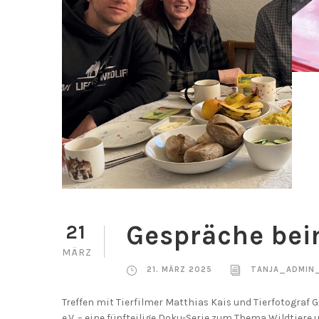
Gespräche bei
21
MÄRZ
21. MÄRZ 2025
TANJA_ADMIN
Treffen mit Tierfilmer Matthias Kais und Tierfotograf 
e.V. – eine fünfteilige Doku-Serie zum Thema Wildtiere 