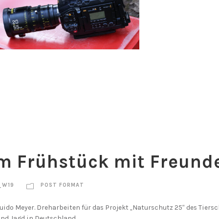
m Frühstück mit Freund
_W19
POST FORMAT
Guido Meyer. Dreharbeiten für das Projekt „Naturschutz 25“ des Tiers
und Jagd in Deutschland.