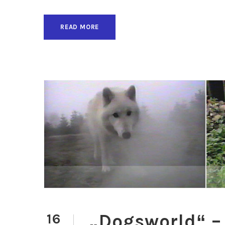
READ MORE
„Dogsworld“ –
16