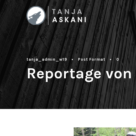
tanja_admin_w19
•
Post Format
•
0
Reportage von