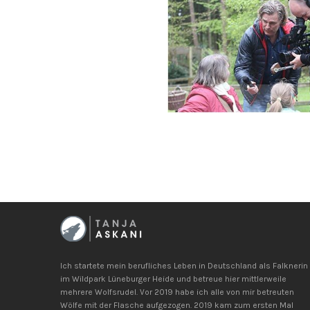
Ich startete mein berufliches Leben in Deutschland als Falknerin
im Wildpark Lüneburger Heide und betreue hier mittlerweile
mehrere Wolfsrudel. Vor 2019 habe ich alle von mir betreuten
Wölfe mit der Flasche aufgezogen. 2019 kam zum ersten Mal