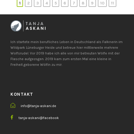
1
2
3
4
5
6
7
8
9
10
11
Ich startete mein berufliches Leben in Deutschland als Falknerin im
Wildpark Lüneburger Heide und betreue hier mittlerweile mehrere
Wolfsrudel. Vor 2019 habe ich alle von mir betreuten Wölfe mit der
Flasche aufgezogen. 2019 kam zum ersten Mal eine kleine in
Freiheit geborene Wölfin zu mir.
KONTAKT
info@tanja-askani.de
tanja-askani@facebook