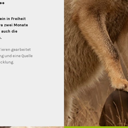
.
in in Freiheit
wa zwei Monate
 auch die
.
Tieren gearbeitet
g und eine Quelle
icklung.