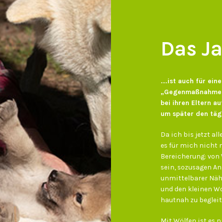
Das Ja
…ist auch für eine
„Gegenmaßnahmen“
bei ihren Eltern 
um später den tägl
Da ich bis jetzt al
es für mich nicht 
Bereicherung: von W
sein, sozusagen An
unmittelbarer Nähe
und den kleinen W
hautnah zu begleit
Mit Wölfen ist es 