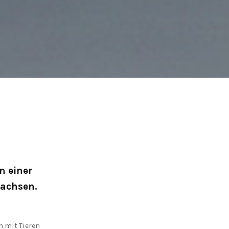
wachsen.
h mit Tieren