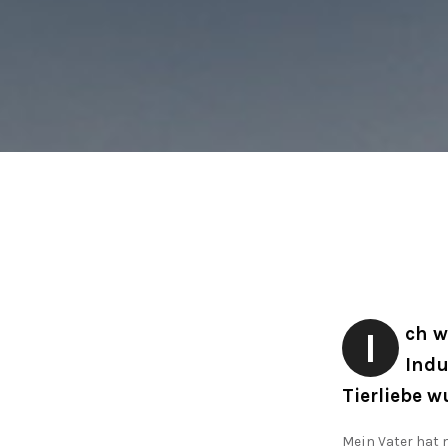
Ich wurde in der Tschechoslowakei geboren und bin in einer
Indu
Tierliebe w
Mein Vater hat 