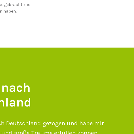
se gebracht, die
en haben.
 nach
hland
ach Deutschland gezogen und habe mir
ne und große Träume erfüllen können.