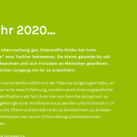
hr 2020...
 Überraschung gut. Polarwölfin Nitika hat trotz
 eine Tochter bekommen. Die kleine gesunde Bo soll
aufwachsen und sich trotzdem an Menschen gewöhnen,
ichen Umgang mit ihr zu erleichtern.
le meine Wölfe selbst mit der Flasche aufgezogen habe, ist
nur eine neue Erfahrung, sondern auch eine unglaubliche
olfseltern als Teil ihrer kleinen Familie akzeptiert zu
gehörige einer Wolfsfamilie zu werden und mittendrin in
 die Eltern und die kleine Bo zu beobachten, zu erleben
olfswelpen bei seiner Entwicklung und Aufwachsen
en.
nie langweilig…