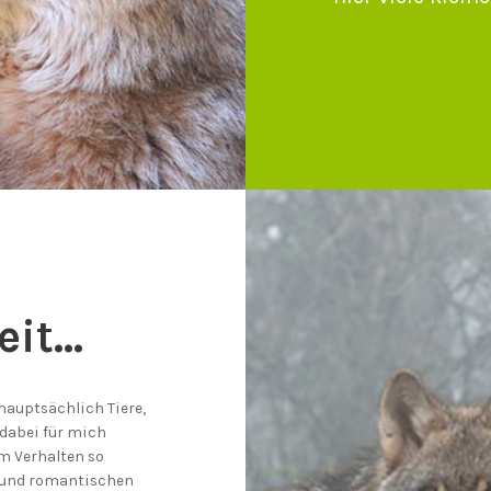
t...
hauptsächlich Tiere,
 dabei für mich
m Verhalten so
n und romantischen