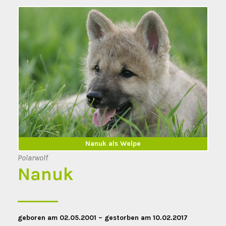
Nanuk erwachsen
Nanuk als Welpe
Polarwolf
Nanuk
geboren am 02.05.2001 – gestorben am 10.02.2017