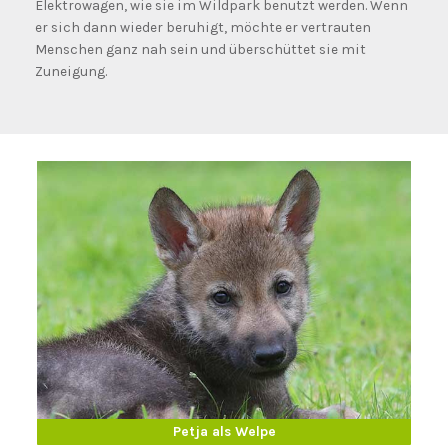
Elektrowagen, wie sie im Wildpark benutzt werden. Wenn
er sich dann wieder beruhigt, möchte er vertrauten
Menschen ganz nah sein und überschüttet sie mit
Zuneigung.
Petja erwachsen
Petja als Welpe