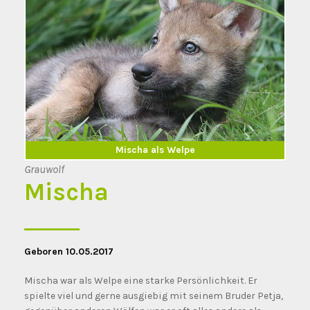
Mischa erwachsen
Mischa als Welpe
Grauwolf
Mischa
Geboren 10.05.2017
Mischa war als Welpe eine starke Persönlichkeit. Er
spielte viel und gerne ausgiebig mit seinem Bruder Petja,