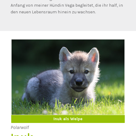
Anfang von meiner Hündin Vega begleitet, die ihr half, in
den neuen Lebensraum hinein zu wachsen.
Inuk erwachsen
Inuk als Welpe
Polarwolf