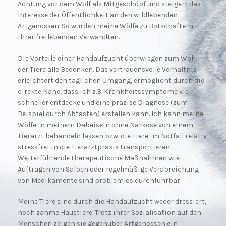
Achtung vor dem Wolf als Mitgeschöpf und steigert das
Interesse der Öffentlichkeit an den wildlebenden
Artgenossen. So wurden meine Wölfe zu Botschaftern
ihrer freilebenden Verwandten.
Die Vorteile einer Handaufzucht überwiegen zum Wohl
der Tiere alle Bedenken. Das vertrauensvolle Verhältnis
erleichtert den täglichen Umgang, ermöglicht durch die
direkte Nähe, dass ich z.B. Krankheitssymptome viel
schneller entdecke und eine präzise Diagnose (zum
Beispiel durch Abtasten) erstellen kann. Ich kann meine
Wölfe in meinem Dabeisein ohne Narkose von einem
Tierarzt behandeln lassen bzw. die Tiere im Notfall relativ
stressfrei in die Tierarztpraxis transportieren.
Weiterführende therapeutische Maßnahmen wie
Auftragen von Salben oder regelmäßige Verabreichung
von Medikamente sind problemlos durchführbar.
Meine Tiere sind durch die Handaufzucht weder dressiert,
noch zahme Haustiere. Trotz ihrer Sozialisation auf den
Menschen zeigen sie gegenüber Artgenossen ein