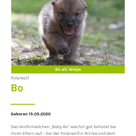
Bo erwachsen
Bo als Welpe
Polarwolf
Bo
Geboren 15.05.2020
Das Wolfsmädchen „Baby Bo“ wächst gut behütet bei
ihren Eltern auf – bei der Polarwölfin Nitika und dem