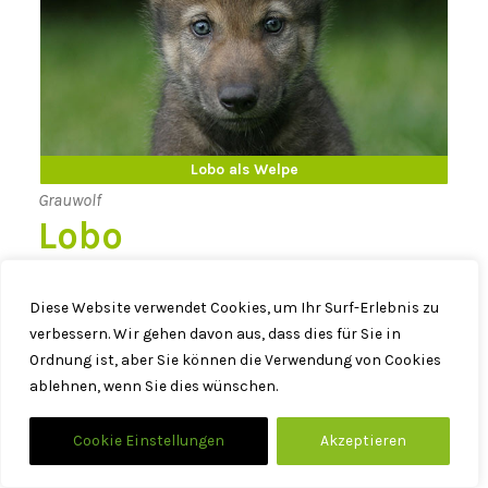
Lobo erwachsen
Lobo als Welpe
Grauwolf
Lobo
Diese Website verwendet Cookies, um Ihr Surf-Erlebnis zu
geboren am 08.05.2004 – gestorben am 5.06.2017
verbessern. Wir gehen davon aus, dass dies für Sie in
Ordnung ist, aber Sie können die Verwendung von Cookies
Lobo ist im Wildpark Poing geboren. Er war voller
ablehnen, wenn Sie dies wünschen.
Gegensätze. Manchmal sensibel bis ängstlich,
manchmal verspielt und albern, manchmal eifersüchtig
Cookie Einstellungen
Akzeptieren
oder aggressiv mit einer viel zu kurzen Zündschnur. Je
älter er allerdings wurde, desto ruhiger, ausgeglichener