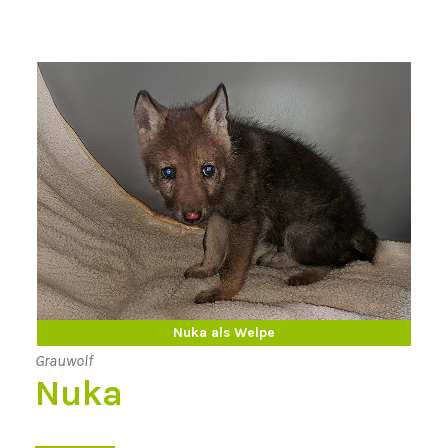
Nuka erwachsen
Nuka als Welpe
Grauwolf
Nuka