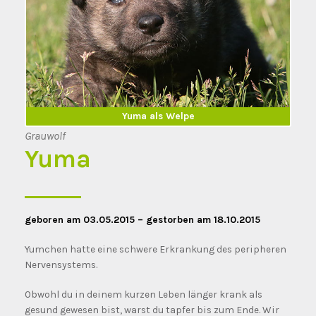
Yuma erwachsen
Yuma als Welpe
Grauwolf
Yuma
geboren am 03.05.2015 – gestorben am 18.10.2015
Yumchen hatte eine schwere Erkrankung des peripheren
Nervensystems.
Obwohl du in deinem kurzen Leben länger krank als
gesund gewesen bist, warst du tapfer bis zum Ende. Wir