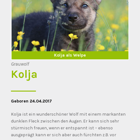
Kolja erwachsen
Kolja als Welpe
Grauwolf
Kolja
Geboren 24.04.2017
Kolja ist ein wunderschöner Wolf mit einem markanten
dunklen Fleck zwischen den Augen. Er kann sich sehr
stürmisch freuen, wenn er entspannt ist – ebenso
ausgeprägt kann er sich aber auch fürchten z.B. vor