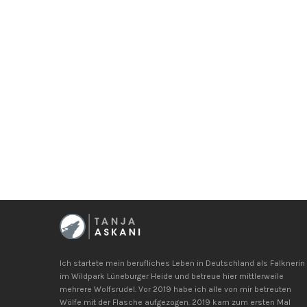
1
2
Ich startete mein berufliches Leben in Deutschland als Falknerin
im Wildpark Lüneburger Heide und betreue hier mittlerweile
mehrere Wolfsrudel. Vor 2019 habe ich alle von mir betreuten
Wölfe mit der Flasche aufgezogen. 2019 kam zum ersten Mal