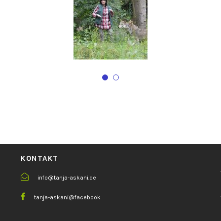
KONTAKT
info@tanja-askani.de
tanja-askani@facebook