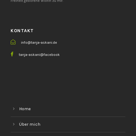
Freiheit geborene Wölfin zu mir.
KONTAKT
info@tanja-askani.de
tanja-askani@facebook
Home
Über mich