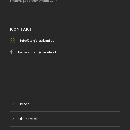
Freiheit geborene Wölfin zu mir.
KONTAKT
info@tanja-askani.de
tanja-askani@facebook
Home
Über mich