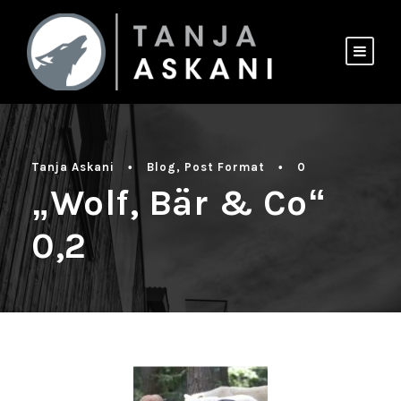
Tanja Askani
•
Blog
,
Post Format
•
0
„Wolf, Bär & Co“
0,2