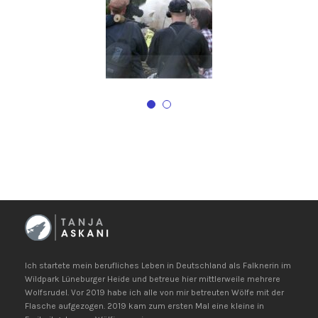
Ich startete mein berufliches Leben in Deutschland als Falknerin im
Wildpark Lüneburger Heide und betreue hier mittlerweile mehrere
Wolfsrudel. Vor 2019 habe ich alle von mir betreuten Wölfe mit der
Flasche aufgezogen. 2019 kam zum ersten Mal eine kleine in