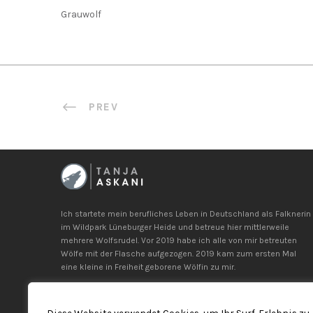
Grauwolf
PREV
Ich startete mein berufliches Leben in Deutschland als Falknerin
im Wildpark Lüneburger Heide und betreue hier mittlerweile
mehrere Wolfsrudel. Vor 2019 habe ich alle von mir betreuten
Wölfe mit der Flasche aufgezogen. 2019 kam zum ersten Mal
eine kleine in Freiheit geborene Wölfin zu mir.