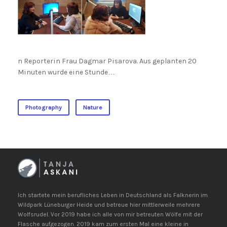
n Reporterin Frau Dagmar Pisarova. Aus geplanten 20
Minuten wurde eine Stunde…
Photography
Nature
Ich startete mein berufliches Leben in Deutschland als Falknerin im
Wildpark Lüneburger Heide und betreue hier mittlerweile mehrere
Wolfsrudel. Vor 2019 habe ich alle von mir betreuten Wölfe mit der
Flasche aufgezogen. 2019 kam zum ersten Mal eine kleine in