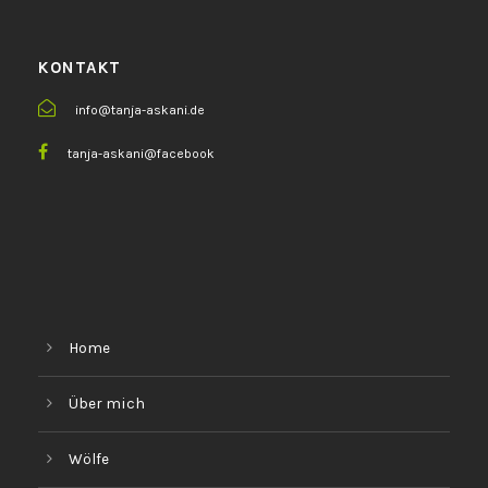
KONTAKT
info@tanja-askani.de
tanja-askani@facebook
Home
Über mich
Wölfe