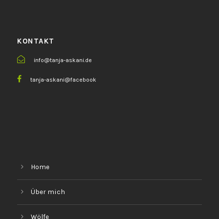
KONTAKT
info@tanja-askani.de
tanja-askani@facebook
Home
Über mich
Wölfe