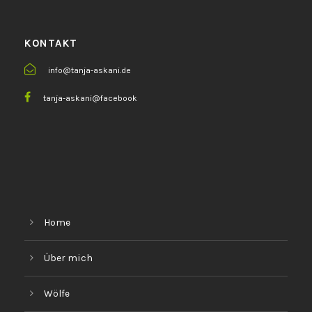
KONTAKT
info@tanja-askani.de
tanja-askani@facebook
Home
Über mich
Wölfe