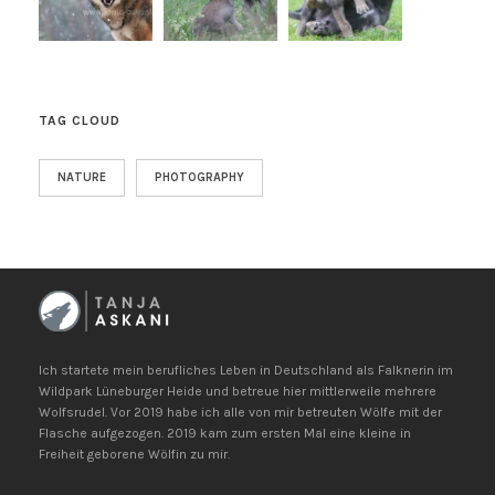
TAG CLOUD
NATURE
PHOTOGRAPHY
Ich startete mein berufliches Leben in Deutschland als Falknerin im
Wildpark Lüneburger Heide und betreue hier mittlerweile mehrere
Wolfsrudel. Vor 2019 habe ich alle von mir betreuten Wölfe mit der
Flasche aufgezogen. 2019 kam zum ersten Mal eine kleine in
Freiheit geborene Wölfin zu mir.