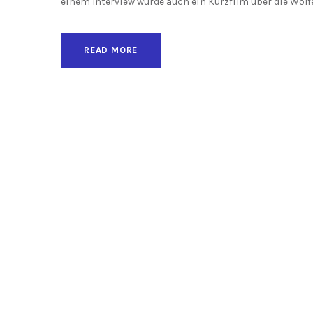
einem Interview wurde auch ein Kurzfilm über die Wölfe
READ MORE